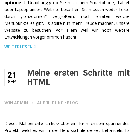
optimiert
. Unabhängig ob Sie mit einem Smartphone, Tablet
oder Laptop unsere Website besuchen, Sie müssen weder Texte
durch „ranzoomen“ vergrößern, noch erraten welche
Menüpunkte es gibt. Es sollte nun mehr Freude machen, unsere
Website zu besuchen. Vor allem weil wir noch weitere
Entwicklungen vorgenommen haben!
„UNSERE
WEITERLESEN
WEBSITE
ERSTRAHLT
IN
Meine ersten Schritte mit
21
NEUEM
HTML
GLANZ“
SEP.
VON ADMIN
/
AUSBILDUNG
•
BLOG
Dieses Mal berichte ich kurz über ein, für mich sehr spannendes
Projekt, welches wir in der Berufsschule derzeit behandeln. Es