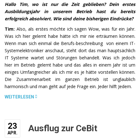
Hallo Tim, wo ist nur die Zeit geblieben? Dein erstes
Ausbildungsjahr in unserem Betrieb hast du bereits
erfolgreich absolviert. Wie sind deine bisherigen Eindrücke?
Tim:
Also, als erstes möchte ich sagen Wow, was für ein Jahr.
Was ich hier gelernt habe hätte ich mir nie erträumen können.
Wenn man sich einmal die Berufs-beschreibung von einem IT-
Systemelektroniker anschaut, steht dort das man hauptsächlich
IT Systeme wartet und Störungen behandelt. Was ich jedoch
hier im Betrieb gelernt habe und das alles in einem Jahr ist um
einiges Umfangreicher als ich mir es je hätte vorstellen können.
Die Zusammenarbeit im ganzen Betrieb ist unglaublich
harmonisch und man geht auf jede Frage ein. Jeder hilft Jedem.
„UNSER
WEITERLESEN
TIM
IM
INTERVIEW
23
–
Ausflug zur CeBit
DAS
APR.
ZWEITE