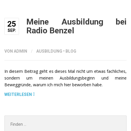
Meine Ausbildung bei
25
Radio Benzel
SEP.
VON ADMIN
/
AUSBILDUNG
•
BLOG
In diesem Beitrag geht es dieses Mal nicht um etwas fachliches,
sondern um meinen Ausbildungsbeginn und meine
Beweggründe, warum ich mich hier beworben habe.
„MEINE
WEITERLESEN
AUSBILDUNG
BEI
RADIO
Search
BENZEL“
for: