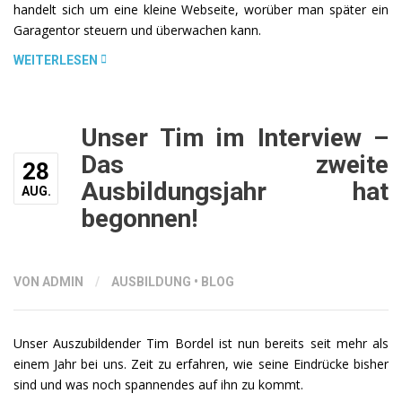
handelt sich um eine kleine Webseite, worüber man später ein
Garagentor steuern und überwachen kann.
„MEINE
WEITERLESEN
ERSTEN
SCHRITTE
MIT
Unser Tim im Interview –
HTML“
Das zweite
28
Ausbildungsjahr hat
AUG.
begonnen!
VON ADMIN
/
AUSBILDUNG
•
BLOG
Unser Auszubildender Tim Bordel ist nun bereits seit mehr als
einem Jahr bei uns. Zeit zu erfahren, wie seine Eindrücke bisher
sind und was noch spannendes auf ihn zu kommt.