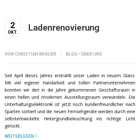
ERSTER
BERUFSSCHULTAG
AN
2
DER
Ladenrenovierung
BBS
OKT.
CUXHAVEN“
VON CHRISTIAN BRÄUER
/
BLOG
•
ÜBER UNS
Seit April dieses Jahres erstrahlt unser Laden in neuem Glanz.
Mit viel eigener Handarbeit und tollen Partnerunternehmen
konnten wir den in die Jahre gekommenen Geschäftsraum in
einen hellen und modernen Ausstellungsraum verwandeln. Die
Unterhaltungselektronik ist jetzt noch kundenfreundlicher nach
Sparten sortiert und die neuen Fernsehgeräte werden durch eine
selbstentwickelte Hintergrundbeleuchtung ins richtige Licht
gerückt.
„LADENRENOVIERUNG“
WEITERLESEN