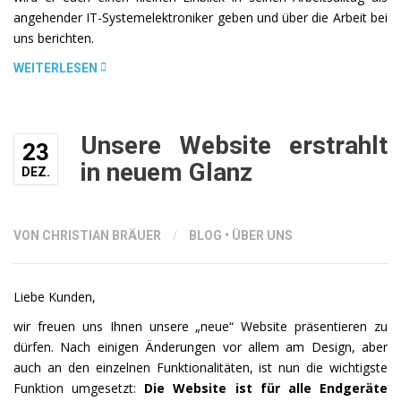
angehender IT-Systemelektroniker geben und über die Arbeit bei
uns berichten.
„EIN
WEITERLESEN
JAHR
IM
EINSATZ
Unsere Website erstrahlt
23
–
in neuem Glanz
UNSER
DEZ.
AUZUBILDENDER
MARTIN
BERICHTET“
VON CHRISTIAN BRÄUER
/
BLOG
•
ÜBER UNS
Liebe Kunden,
wir freuen uns Ihnen unsere „neue“ Website präsentieren zu
dürfen. Nach einigen Änderungen vor allem am Design, aber
auch an den einzelnen Funktionalitäten, ist nun die wichtigste
Funktion umgesetzt:
Die Website ist für alle Endgeräte