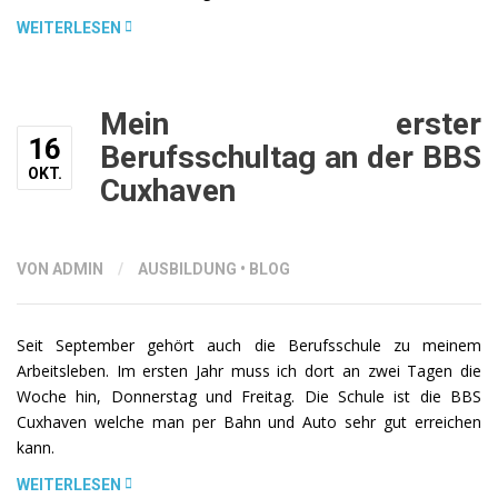
„STUDIENFAHRT
WEITERLESEN
NACH
LONDON
MIT
Mein erster
DER
16
Berufsschultag an der BBS
IT14“
OKT.
Cuxhaven
VON ADMIN
/
AUSBILDUNG
•
BLOG
Seit September gehört auch die Berufsschule zu meinem
Arbeitsleben. Im ersten Jahr muss ich dort an zwei Tagen die
Woche hin, Donnerstag und Freitag. Die Schule ist die BBS
Cuxhaven welche man per Bahn und Auto sehr gut erreichen
kann.
„MEIN
WEITERLESEN