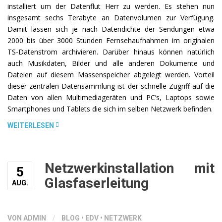
installiert um der Datenflut Herr zu werden. Es stehen nun
insgesamt sechs Terabyte an Datenvolumen zur Verfügung.
Damit lassen sich je nach Datendichte der Sendungen etwa
2000 bis über 3000 Stunden Fernsehaufnahmen im originalen
TS-Datenstrom archivieren. Darüber hinaus können natürlich
auch Musikdaten, Bilder und alle anderen Dokumente und
Dateien auf diesem Massenspeicher abgelegt werden. Vorteil
dieser zentralen Datensammlung ist der schnelle Zugriff auf die
Daten von allen Multimediageräten und PC’s, Laptops sowie
Smartphones und Tablets die sich im selben Netzwerk befinden.
„DATENSPEICHER
WEITERLESEN
IM
MULTIMEDIALEN
NETZWERK“
Netzwerkinstallation mit
5
Glasfaserleitung
AUG.
VON ADMIN
/
BLOG
•
EDV
•
NETZWERK