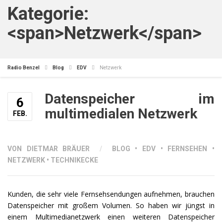
Kategorie:
<span>Netzwerk</span>
Radio Benzel
Blog
EDV
Netzwerk
Datenspeicher im
6
multimedialen Netzwerk
FEB.
VON DIETMAR BRÄUER
/
BLOG
•
EDV
•
FERNSEHEN
•
NETZWERK
•
TECHNIKECKE
Kunden, die sehr viele Fernsehsendungen aufnehmen, brauchen
Datenspeicher mit großem Volumen. So haben wir jüngst in
einem Multimedianetzwerk einen weiteren Datenspeicher