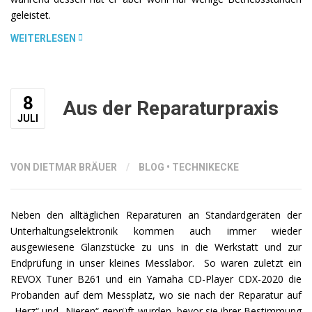
geleistet.
„EIN
WEITERLESEN
WOCHENENDE
MIT
DEM
8
PLATTENSPIELER“
Aus der Reparaturpraxis
JULI
VON DIETMAR BRÄUER
/
BLOG
•
TECHNIKECKE
Neben den alltäglichen Reparaturen an Standardgeräten der
Unterhaltungselektronik kommen auch immer wieder
ausgewiesene Glanzstücke zu uns in die Werkstatt und zur
Endprüfung in unser kleines Messlabor. So waren zuletzt ein
REVOX Tuner B261 und ein Yamaha CD-Player CDX-2020 die
Probanden auf dem Messplatz, wo sie nach der Reparatur auf
„Herz“ und „Nieren“ geprüft wurden, bevor sie ihrer Bestimmung