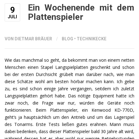
BRAUCHE
Ein Wochenende mit dem
9
ICH
Plattenspieler
DAS?“
JULI
VON DIETMAR BRÄUER
/
BLOG
•
TECHNIKECKE
Wie das manchmal so geht, da bekommt man von einem netten
Menschen einen Stapel Langspielplatten geschenkt und schon
bei der ersten Durchsicht grübelt man darüber nach, wie man
diese Schätze wohl am besten hörbar machen kann. Ich gebe
zu, es sind schon einige Jahre vergangen, seitdem ich zuletzt
Langspielplatten gehört habe. Das nötige Equipment hatte ich
zwar noch, die Frage war nur, würden die Geräte noch
funktionieren. Beim Plattenspieler, ein Kenwood KD-770D,
geht’s ja hauptsächlich um den Antrieb und um das Lagerspiel
des Tonarms. Erste Tests ließen gutes erahnen. Mann muss
dabei bedenken, dass dieser Plattenspieler bald 30 Jahre alt wird,
während dessen hat er aber wohl nur wenige Betriebsstunden