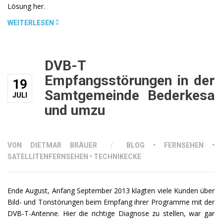
Lösung her.
„SAT-
WEITERLESEN
ANLAGE
+
REETDACH
DVB-T
=
Empfangsstörungen in der
KEIN
19
PROBLEM!“
Samtgemeinde Bederkesa
JULI
und umzu
VON DIETMAR BRÄUER
/
BLOG
•
FERNSEHEN
•
SATELLITENFERNSEHEN
•
TECHNIKECKE
Ende August, Anfang September 2013 klagten viele Kunden über
Bild- und Tonstörungen beim Empfang ihrer Programme mit der
DVB-T-Antenne. Hier die richtige Diagnose zu stellen, war gar