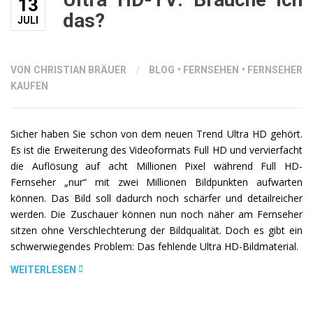
13
DER
das?
SAMTGEMEINDE
JULI
BEDERKESA
UND
UMZU“
VON CHRISTIAN BRÄUER
/
BLOG
•
FERNSEHEN
•
FERNSEHER
KAUFEN
Sicher haben Sie schon von dem neuen Trend Ultra HD gehört.
Es ist die Erweiterung des Videoformats Full HD und vervierfacht
die Auflösung auf acht Millionen Pixel während Full HD-
Fernseher „nur“ mit zwei Millionen Bildpunkten aufwarten
können. Das Bild soll dadurch noch schärfer und detailreicher
werden. Die Zuschauer können nun noch näher am Fernseher
sitzen ohne Verschlechterung der Bildqualität. Doch es gibt ein
schwerwiegendes Problem: Das fehlende Ultra HD-Bildmaterial.
„ULTRA
WEITERLESEN
HD-
TV: