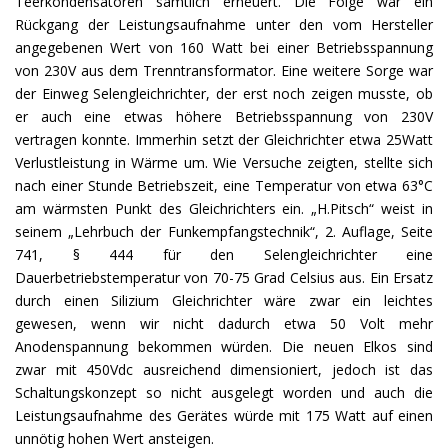
Teerkondensatoren sämtlich erneuert. Die Folge war ein
Rückgang der Leistungsaufnahme unter den vom Hersteller
angegebenen Wert von 160 Watt bei einer Betriebsspannung
von 230V aus dem Trenntransformator. Eine weitere Sorge war
der Einweg Selengleichrichter, der erst noch zeigen musste, ob
er auch eine etwas höhere Betriebsspannung von 230V
vertragen konnte. Immerhin setzt der Gleichrichter etwa 25Watt
Verlustleistung in Wärme um. Wie Versuche zeigten, stellte sich
nach einer Stunde Betriebszeit, eine Temperatur von etwa 63°C
am wärmsten Punkt des Gleichrichters ein. „H.Pitsch“ weist in
seinem „Lehrbuch der Funkempfangstechnik“, 2. Auflage, Seite
741, § 444 für den Selengleichrichter eine
Dauerbetriebstemperatur von 70-75 Grad Celsius aus. Ein Ersatz
durch einen Silizium Gleichrichter wäre zwar ein leichtes
gewesen, wenn wir nicht dadurch etwa 50 Volt mehr
Anodenspannung bekommen würden. Die neuen Elkos sind
zwar mit 450Vdc ausreichend dimensioniert, jedoch ist das
Schaltungskonzept so nicht ausgelegt worden und auch die
Leistungsaufnahme des Gerätes würde mit 175 Watt auf einen
unnötig hohen Wert ansteigen.