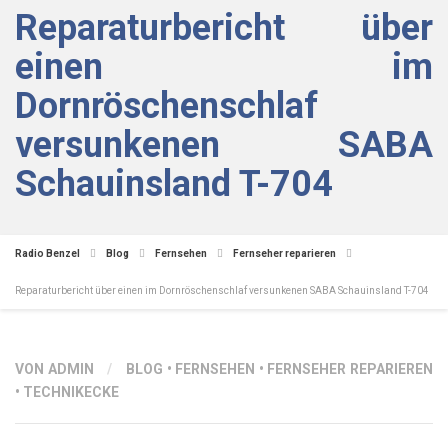
Reparaturbericht über
einen im
Dornröschenschlaf
versunkenen SABA
Schauinsland T-704
Radio Benzel
Blog
Fernsehen
Fernseher reparieren
Reparaturbericht über einen im Dornröschenschlaf versunkenen SABA Schauinsland T-704
VON ADMIN
/
BLOG
•
FERNSEHEN
•
FERNSEHER REPARIEREN
•
TECHNIKECKE