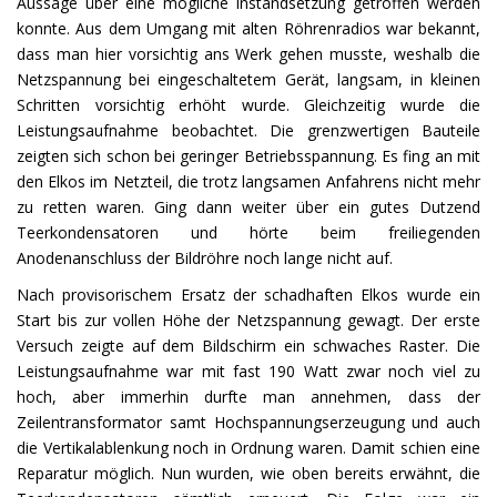
Aussage über eine mögliche Instandsetzung getroffen werden
konnte. Aus dem Umgang mit alten Röhrenradios war bekannt,
dass man hier vorsichtig ans Werk gehen musste, weshalb die
Netzspannung bei eingeschaltetem Gerät, langsam, in kleinen
Schritten vorsichtig erhöht wurde. Gleichzeitig wurde die
Leistungsaufnahme beobachtet. Die grenzwertigen Bauteile
zeigten sich schon bei geringer Betriebsspannung. Es fing an mit
den Elkos im Netzteil, die trotz langsamen Anfahrens nicht mehr
zu retten waren. Ging dann weiter über ein gutes Dutzend
Teerkondensatoren und hörte beim freiliegenden
Anodenanschluss der Bildröhre noch lange nicht auf.
Nach provisorischem Ersatz der schadhaften Elkos wurde ein
Start bis zur vollen Höhe der Netzspannung gewagt. Der erste
Versuch zeigte auf dem Bildschirm ein schwaches Raster. Die
Leistungsaufnahme war mit fast 190 Watt zwar noch viel zu
hoch, aber immerhin durfte man annehmen, dass der
Zeilentransformator samt Hochspannungserzeugung und auch
die Vertikalablenkung noch in Ordnung waren. Damit schien eine
Reparatur möglich. Nun wurden, wie oben bereits erwähnt, die