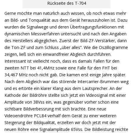
Rückseite des T-704
Gerne möchte man natürlich auch wissen, ob noch etwas mehr
an Bild- und Tonqualität aus dem Gerät herauszuholen ist. Dazu
wurden die Signalwege und deren Übertragungsfunktionen mit
dynamischen Messverfahren untersucht und nach den Angaben
des Herstellers abgeglichen. Zuerst der Bild-ZF-Verstärker, dann
die Ton-ZF und zum Schluss „über alles“. Wie die Oszillogramme
zeigen, ließ sich ein einwandfreier Abgleich durchführen.
Interessant ist vielleicht noch, dass es damals Fallen für den
zweiten NTT bei 41,4MHz sowie eine Falle für den FHT bei
34,467 MHz noch nicht gab. Die kamen erst einige Jahre später.
Nach dem Abgleich war das störende Intercarrier-Brummen weg
und es ertönte ein klarer Klang aus dem Lautsprecher. An der
Kathode der Bildröhre stellte sich jetzt ein Videosignal mit einer
Amplitude von 38Vss ein, was gegenüber vorher schon eine
sichtbare Bildverbessrung mit sich brachte. Eine neue
Videoendröhre PCL84 verhalf dem Gerät zu einer weiteren
Steigerung der Bildqualität, erzielten wir doch jetzt mit der
neuen Röhre eine Signalamplitude 65Vss. Die Bildleistung reichte