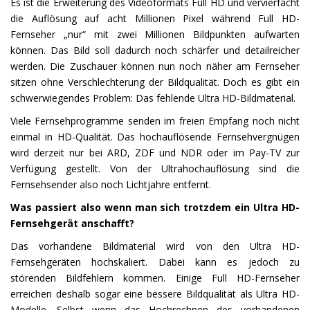
Es ist die Erweiterung des Videoformats Full HD und vervierfacht
die Auflösung auf acht Millionen Pixel während Full HD-
Fernseher „nur“ mit zwei Millionen Bildpunkten aufwarten
können. Das Bild soll dadurch noch schärfer und detailreicher
werden. Die Zuschauer können nun noch näher am Fernseher
sitzen ohne Verschlechterung der Bildqualität. Doch es gibt ein
schwerwiegendes Problem: Das fehlende Ultra HD-Bildmaterial.
Viele Fernsehprogramme senden im freien Empfang noch nicht
einmal in HD-Qualität. Das hochauflösende Fernsehvergnügen
wird derzeit nur bei ARD, ZDF und NDR oder im Pay-TV zur
Verfügung gestellt. Von der Ultrahochauflösung sind die
Fernsehsender also noch Lichtjahre entfernt.
Was passiert also wenn man sich trotzdem ein Ultra HD-
Fernsehgerät anschafft?
Das vorhandene Bildmaterial wird von den Ultra HD-
Fernsehgeräten hochskaliert. Dabei kann es jedoch zu
störenden Bildfehlern kommen. Einige Full HD-Fernseher
erreichen deshalb sogar eine bessere Bildqualität als Ultra HD-
Modelle. Selbst wenn das Hochrechnen des vorhandenen