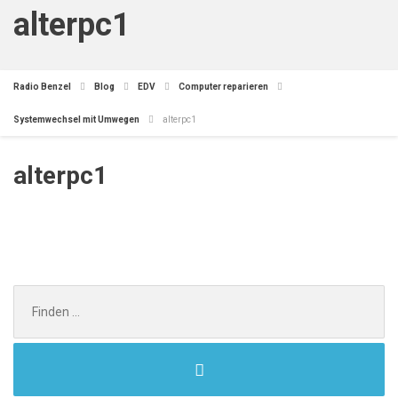
alterpc1
Radio Benzel
Blog
EDV
Computer reparieren
Systemwechsel mit Umwegen
alterpc1
alterpc1
Search
for: