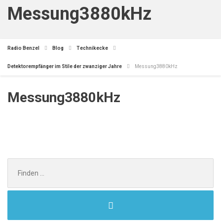
Messung3880kHz
Radio Benzel
Blog
Technikecke
Detektorempfänger im Stile der zwanziger Jahre
Messung3880kHz
Messung3880kHz
Search
for: