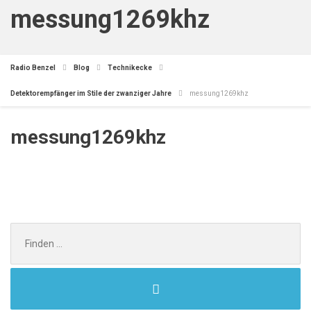
messung1269khz
Radio Benzel
Blog
Technikecke
Detektorempfänger im Stile der zwanziger Jahre
messung1269khz
messung1269khz
Search
for: