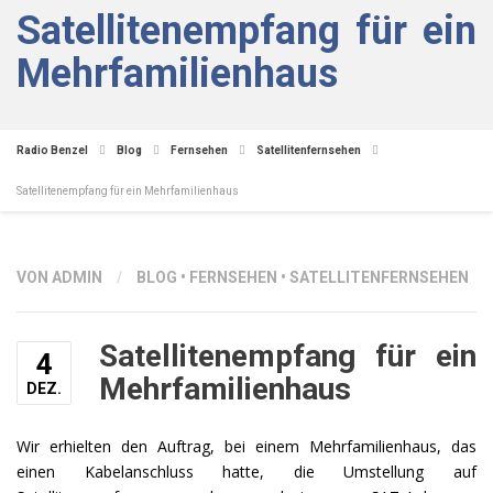
Satellitenempfang für ein
Mehrfamilienhaus
Radio Benzel
Blog
Fernsehen
Satellitenfernsehen
Satellitenempfang für ein Mehrfamilienhaus
VON ADMIN
/
BLOG
•
FERNSEHEN
•
SATELLITENFERNSEHEN
Satellitenempfang für ein
4
Mehrfamilienhaus
DEZ.
Wir erhielten den Auftrag, bei einem Mehrfamilienhaus, das
einen Kabelanschluss hatte, die Umstellung auf