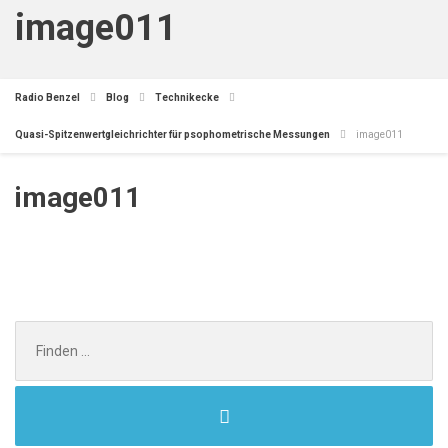
image011
Radio Benzel
Blog
Technikecke
Quasi-Spitzenwertgleichrichter für psophometrische Messungen
image011
image011
Search
for: