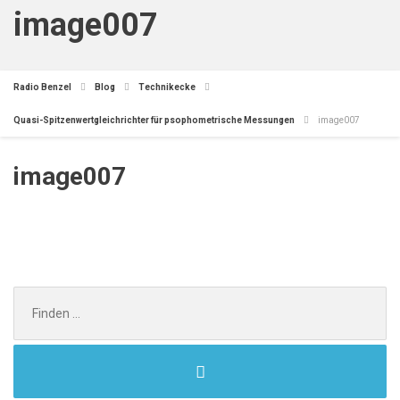
image007
Radio Benzel
Blog
Technikecke
Quasi-Spitzenwertgleichrichter für psophometrische Messungen
image007
image007
Search
for: